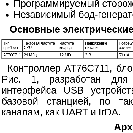
Программируемый сторож
Независимый бод-генера
Основные электрические
Тип
Тактовая частота
Частота
Напряжение
Потребл
прибора
CPU
кварца
питания
режиме
AT76C711
24 МГц
12 МГц
3 В
50 мА
Контроллер AT76C711, бло
Рис. 1, разработан для 
интерфейса USB устройст
базовой станцией, по та
каналам, как UART и IrDA.
Арх