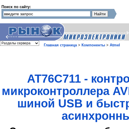
Поиск по сайту:
Главная страница
>
Компоненты
>
Atmel
AT76C711 - контр
микроконтроллера AV
шиной USB и быст
асинхронн