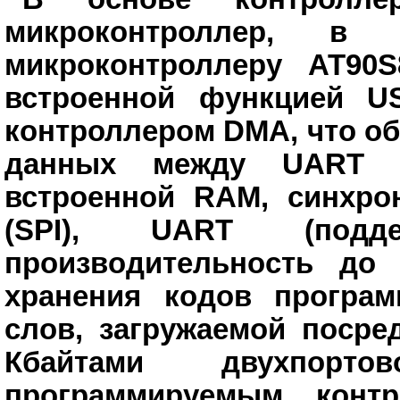
микроконтроллер, в о
микроконтроллеру AT90S
встроенной функцией U
контроллером DMA, что о
данных между UART 
встроенной RAM, синхр
(SPI), UART (подде
производительность до
хранения кодов програм
слов, загружаемой посре
Кбайтами двухпо
программируемым конт