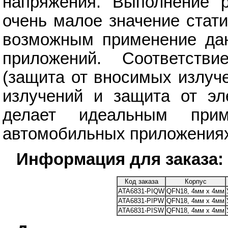
напряжения. Выполнение р
очень малое значение стат
возможным применение дан
приложений. Соответств
(защита от вносимых излуч
излучений и защита от эле
делает идеальным при
автомобильных приложения
Информация для заказа:
Код заказа
Корпус
ATA6831-PIQW
QFN18, 4мм х 4мм
ATA6831-PIPW
QFN18, 4мм х 4мм
ATA6831-PISW
QFN18, 4мм х 4мм