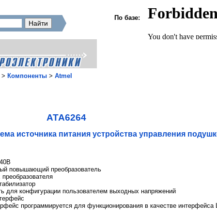
По базе:
>
Компоненты
>
Atmel
ATA6264
ема источника питания устройства управления подуш
 40В
мый повышающий преобразователь
 преобразователя
табилизатор
ть для конфигурации пользователем выходных напряжений
нтерфейс
ерфейс программируется для функционирования в качестве интерфейса 