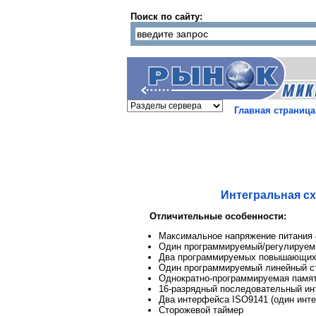
Поиск по сайту:
Главная страница
Интегральная сх
Отличительные особенности:
Максимальное напряжение питания
Один программируемый/регулируе
Два программируемых повышающих
Один программируемый линейный с
Однократно-программируемая памя
16-разрядный последовательный и
Два интерфейса ISO9141 (один инт
Сторожевой таймер