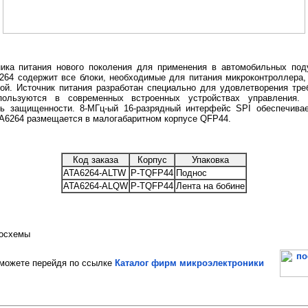
ника питания нового поколения для применения в автомобильных под
264 содержит все блоки, необходимые для питания микроконтроллера,
ой. Источник питания разработан специально для удовлетворения тре
пользуются в современных встроенных устройствах управления. 
нь защищенности. 8-МГц-ый 16-разрядный интерфейс SPI обеспечивае
A6264 размещается в малогабаритном корпусе QFP44.
Код заказа
Корпус
Упаковка
ATA6264-ALTW
P-TQFP44
Поднос
ATA6264-ALQW
P-TQFP44
Лента на бобине
росхемы
ожете перейдя по ссылке
Каталог фирм микроэлектроники