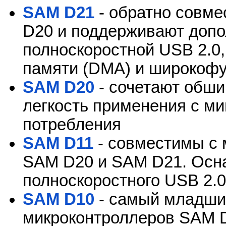
SAM D21
- обратно совм
D20 и поддерживают допо
полноскоростной USB 2.0,
памяти (DMA) и широкофу
SAM D20
- сочетают обши
легкость применения с 
потребления
SAM D11
- совместимы с
SAM D20 и SAM D21. Осн
полноскоростного USB 2.
SAM D10
- самый младши
микроконтроллеров SAM D