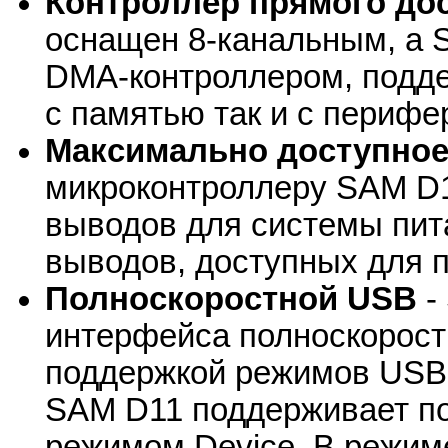
Контроллер прямого дос
оснащен 8-канальным, а 
DMA-контроллером, подд
с памятью так и с периф
Максимально доступное
микроконтроллеру SAM D1
выводов для системы пита
выводов, доступных для 
Полноскоростной USB
-
интерфейса полноскоростн
поддержкой режимов USB D
SAM D11 поддерживает по
режимом Device. В режим