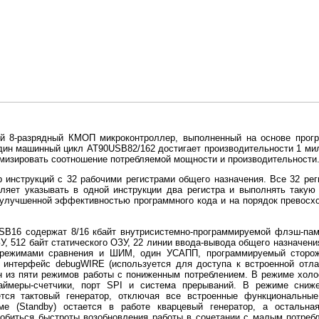
 8-разрядный КМОП микроконтроллер, выполненный на основе прогре
дин машинный цикл AT90USB82/162 достигает производительности 1 мил
имизировать соотношение потребляемой мощности и производительности
 инструкций с 32 рабочими регистрами общего назначения. Все 32 ре
оляет указывать в одной инструкции два регистра и выполнять такую
улучшенной эффективностью программного кода и на порядок превосх
B16 содержат 8/16 кбайт внутрисистемно-программируемой флэш-пам
, 512 байт статического ОЗУ, 22 линии ввода-вывода общего назначения
 режимами сравнения и ШИМ, один УСАПП, программируемый сторож
 интерфейс debugWIRE (используется для доступа к встроенной отла
 из пяти режимов работы с пониженным потреблением. В режиме холост
аймеры-счетчики, порт SPI и система прерываний. В режиме сниже
ется тактовый генератор, отключая все встроенные функциональн
е (Standby) остается в работе кварцевый генератор, а остальная
добиться быстроты возобновления работы в сочетании с малым потре