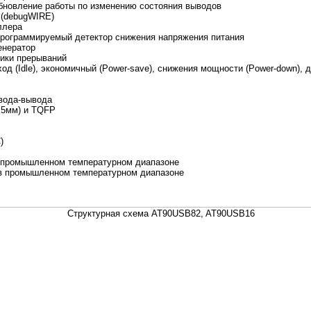
обновление работы по изменению состояния выводов
 (debugWIRE)
ллера
программируемый детектор снижения напряжения питания
енератор
ники прерываний
од (Idle), экономичный (Power-save), снижения мощности (Power-down),
вода-вывода
x5мм) и TQFP
)
в промышленном температурном диапазоне
 в промышленном температурном диапазоне