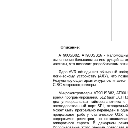
Описание:
AT90USB82, AT90USB16 - маломощный
выполнения большинства инструкций за о
частоты, что позволит разработчикам опт
Ядро AVR объединяет обширный набор
логическому устройству (АЛУ), что позв
Результирующая архитектура отличается 
CISC-микроконтроллеры.
Микроконтроллеры AT90USB82, AT90US
время программирования, 512 байт ЭСППЗУ
два универсальных таймера-счетчика с
последовательный порт SPI, отладочный
может быть программно переведен в один
продолжают работу статическое ОЗУ, т
содержимое регистров, но останавлива
аппаратного сброса. В дежурном режим
Использование этого режима позволяет 