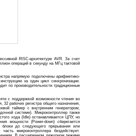
ссивной RISC-архитектуре AVR. За счет
лион операций в секунду на МГц тактовой
.
гистра напрямую подключены арифметико-
 инструкцию за один цикл синхронизации.
одит по производительности традиционные
яти с поддержкой возможности чтения во
, 32 рабочих регистра общего назначения,
евой таймер с внутренним генератором,
дочной системе). Микроконтроллер также
ого хода (Idle) останавливается ЦПУ, но
ния мощности (Power-down) сберегается
ые блоки до следующего прерывания или
 часть микроконтроллера бездействует.
блением. В расширенном дежурном режиме