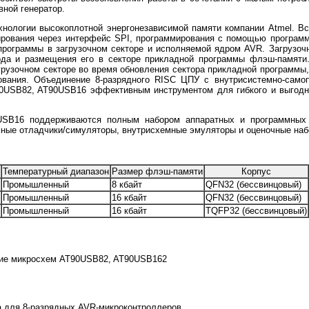
вной генератор.
хнологии высокоплотной энергонезависимой памяти компании Atmel. В
ирования через интерфейс SPI, программирования с помощью программ
программы в загрузочном секторе и исполняемой ядром AVR. Загрузоч
ода и размещения его в секторе прикладной программы флэш-памяти
рузочном секторе во время обновления сектора прикладной программы
ования. Объединение 8-разрядного RISC ЦПУ с внутрисистемно-сам
0USB82, AT90USB16 эффективным инструментом для гибкого и выгодн
SB16 поддерживаются полным набором аппаратных и программных с
ные отладчики/симуляторы, внутрисхемные эмуляторы и оценочные наб
Температурный диапазон
Размер флэш-памяти
Корпус
Промышленный
8 кбайт
QFN32 (бессвинцовый)
Промышленный
16 кбайт
QFN32 (беcсвинцовый)
Промышленный
16 кбайт
TQFP32 (бессвинцовый)
ние микросхем AT90USB82, AT90USB162
 для 8-разрядных AVR-микроконтроллеров