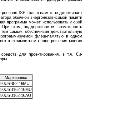
строенная ISP флэш-память поддерживает
атора обычной энергонезависимой памяти
ная программа может использовать любой
. При этом, поддерживается возможность
, тем самым, обеспечивая действительную
опрограммируемой флэш-памятью в одном
ого в стоимостном плане решения многих
редств для проектирования, в т.ч. Си-
оры.
Маркировка
90USB82-16MU
90USB162-16MU
90USB162-16AU