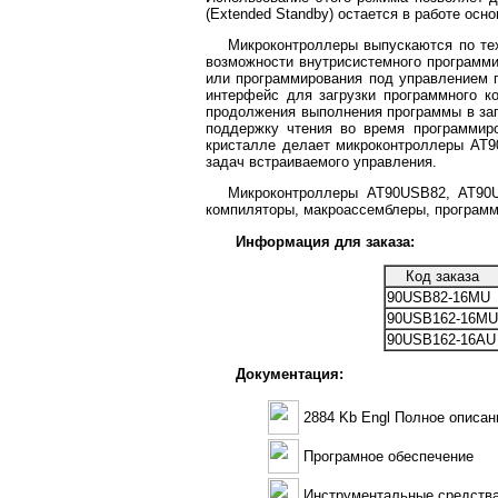
(Extended Standby) остается в работе осно
Микроконтроллеры выпускаются по те
возможности внутрисистемного программ
или программирования под управлением 
интерфейс для загрузки программного к
продолжения выполнения программы в заг
поддержку чтения во время программир
кристалле делает микроконтроллеры AT9
задач встраиваемого управления.
Микроконтроллеры AT90USB82, AT90U
компиляторы, макроассемблеры, программ
Информация для заказа:
Код заказа
90USB82-16MU
90USB162-16MU
90USB162-16AU
Документация:
2884 Kb Engl Полное описа
Програмное обеспечение
Инструментальные средства