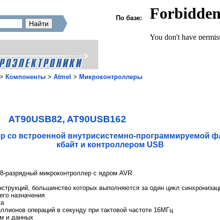
По базе:
>
Компоненты
>
Atmel
>
Микроконтроллеры
AT90USB82, AT90USB162
р со встроенной внутрисистемно-программируемой ф
кбайт и контроллером USB
-разрядный микроконтроллер с ядром AVR
струкций, большинство которых выполняются за один цикл синхронизац
его назначения
та
ллионов операций в секунду при тактовой частоте 16МГц
м и данных