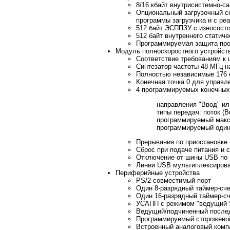
8/16 кбайт внутрисистемно-с
Опциональный загрузочный с
программы загрузчика и с ре
512 байт ЭСППЗУ с износосто
512 байт внутреннего статич
Программируемая защита про
Модуль полноскоростного устройст
Соответствие требованиям к 
Синтезатор частоты 48 МГц н
Полностью независимые 176 
Конечная точка 0 для управле
4 программируемых конечных
направления "Ввод" ил
типы передач: поток (Bu
программируемый макси
программируемый один
Прерывания по приостановке 
Сброс при подаче питания и
Отключение от шины USB по 
Линии USB мультиплексирова
Периферийные устройства
PS/2-совместимый порт
Один 8-разрядный таймер-сч
Один 16-разрядный таймер-сч
УСАПП с режимом "ведущий S
Ведущий/подчиненный после
Программируемый сторожевой
Встроенный аналоговый комп