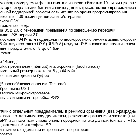
амопрограммируемой флэш-памяти с износостойкостью 10 тысяч циклов 
ектор с отдельными битами защиты для внутрисистемного программиров
альной поддержкой возможности чтения во время программирования
йкостью 100 тысяч циклов записи/стирания
еского ОЗУ
граммного кода
ва USB 2.0 с генерацией прерывания по завершению передачи
шине USB версии 2.0
а основе ФАПЧ для поддержки полноскоростного режима шины: скорости
байт двухпортового ОЗУ (DPRAM) модуля USB в качестве памяти конечн
ния передачами: от 8 до 64 байт
 точки:
и "Вывод"
lk), прерывание (Interrupt) и изохронный (Isochronous)
мальный размер пакета от 8 до 64 байт
очный или двойной буфер
(Suspend)/возобновлению (Resume)
 сброс шины USB
запросу микроконтроллера
ны с линиями интерфейса PS/2
етчик с отдельным предделителем и режимом сравнения (два 8-разрядн
етчик с отдельным предделителем, режимами сравнения и захвата (три
PI" и аппаратным управлением передачей потока данных (сигналы RTS
довательный интерфейс SPI
 таймер с отдельным встроенным генератором
аратор