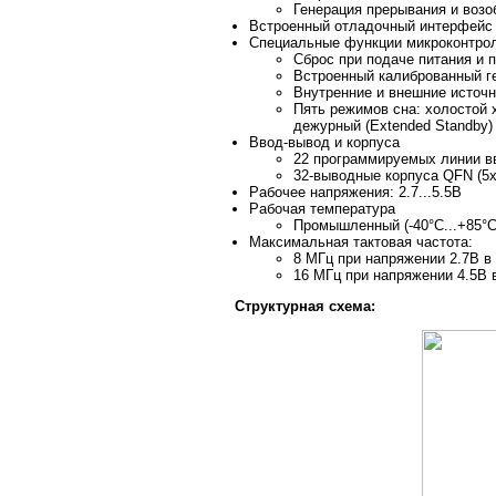
Генерация прерывания и воз
Встроенный отладочный интерфейс
Специальные функции микроконтро
Сброс при подаче питания и 
Встроенный калиброванный г
Внутренние и внешние источ
Пять режимов сна: холостой х
дежурный (Extended Standby)
Ввод-вывод и корпуса
22 программируемых линии в
32-выводные корпуса QFN (5
Рабочее напряжения: 2.7...5.5В
Рабочая температура
Промышленный (-40°C...+85°C
Максимальная тактовая частота:
8 МГц при напряжении 2.7В 
16 МГц при напряжении 4.5В
Структурная схема: