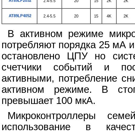
AT89LP2052
2.4-5.5
20
15
2K
2K
AT89LP4052
2.4-5.5
20
15
4K
2K
В активном режиме микро
потребляют порядка 25 мА и
остановлено ЦПУ но сист
счетчики событий и пос
активными, потребление сн
активном режиме. В сто
превышает 100 мкА.
Микроконтроллеры семе
использование в качес