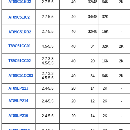
AT89C51ED2
2.7-5.5
40
32/48
64K
2K
2.7-5.5
40
34/48
32K
-
AT89C51IC2
2.7-5.5
40
32/48
16K
-
AT89C51RB2
T89C51CC01
4.5-5.5
40
34
32K
2K
2.7-3.3
T89C51CC02
40
20
16K
2K
4.5-5.5
2.7-3.3
AT89C51CC03
40
34
64K
2K
4.5-5.5
AT89LP213
2.4-5.5
20
14
2K
-
AT89LP214
2.4-5.5
20
12
2K
-
AT89LP216
2.4-5.5
20
14
2K
-