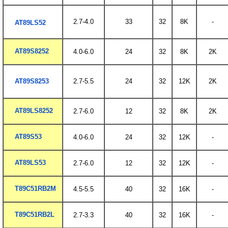
2.7-4.0
33
32
8K
-
AT89LS52
AT89S8252
4.0-6.0
24
32
8K
2K
AT89S8253
2.7-5.5
24
32
12K
2K
AT89LS8252
2.7-6.0
12
32
8K
2K
AT89S53
4.0-6.0
24
32
12K
-
AT89LS53
2.7-6.0
12
32
12K
-
T89C51RB2M
4.5-5.5
40
32
16K
-
T89C51RB2L
2.7-3.3
40
32
16K
-