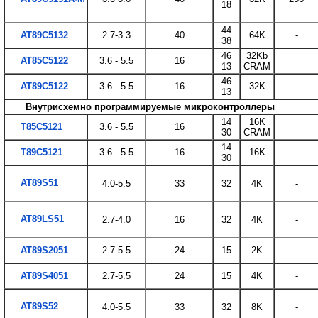
18
44
AT89C5132
2.7-3.3
40
64K
-
38
46
32Kb
AT85C5122
3.6 - 5.5
16
13
CRAM
46
AT89C5122
3.6 - 5.5
16
32K
13
Внутрисхемно программируемые микроконтроллеры
14
16K
T85C5121
3.6 - 5.5
16
30
CRAM
14
T89C5121
3.6 - 5.5
16
16K
30
AT89S51
4.0-5.5
33
32
4K
-
AT89LS51
2.7-4.0
16
32
4K
-
AT89S2051
2.7-5.5
24
15
2K
-
AT89S4051
2.7-5.5
24
15
4K
-
AT89S52
4.0-5.5
33
32
8K
-