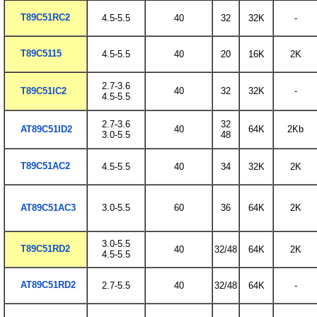
T89C51RC2
4.5-5.5
40
32
32K
-
T89C5115
4.5-5.5
40
20
16K
2K
2.7-3.6
T89C51IC2
40
32
32K
-
4.5-5.5
2.7-3.6
32
AT89C51ID2
40
64K
2Kb
3.0-5.5
48
T89C51AC2
4.5-5.5
40
34
32K
2K
AT89C51AC3
3.0-5.5
60
36
64K
2K
3.0-5.5
T89C51RD2
40
32/48
64K
2K
4.5-5.5
AT89C51RD2
2.7-5.5
40
32/48
64K
-