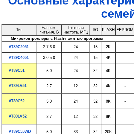
Основные характери
семей
Напряж.
Тактовая
Тип
I/O
FLASH
EEPROM
питания, В
частота, МГц
Микроконтроллеры с Flash-памятью программ
AT89C2051
2.7-6.0
24
15
2K
-
AT89C4051
3.0-5.0
24
15
4K
-
AT89C51
5.0
24
32
4K
-
AT89LV51
2.7
12
32
4K
-
AT89C52
5.0
24
32
8K
-
AT89LV52
2.7
12
32
8K
-
AT89C55WD
5.0
33
32
20K
-