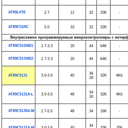
AT89LV55
2.7
12
32
20K
-
AT89C51RC
5.0
33
32
32K
-
Внутрисхемно программируемые микроконтроллеры с интер
AT89C51SND1
2.7-3.3
20
44
64K
-
AT89C51SND2
2.7-3.3
20
44
64K
-
34
AT89C5131
3.0-3.6
40
32K
4Kb
18
34
AT89C5131A-L
3.0-3.6
48
32K
4Kb
18
AT89C5130A-M
2.7-5.5
48
34
16K
-
34
AT89C5131A-M
3.0-3.6
40
32K
256