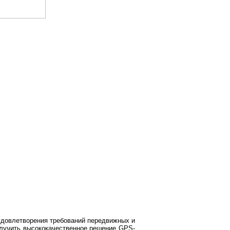
 удовлетворения требований передвижных и
олучить высококачественное решение GPS-