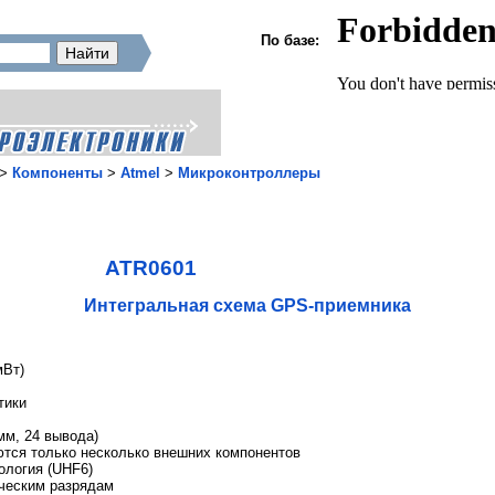
По базе:
>
Компоненты
>
Atmel
>
Микроконтроллеры
ATR0601
Интегральная схема GPS-приемника
мВт)
тики
мм, 24 вывода)
ются только несколько внешних компонентов
ология (UHF6)
ическим разрядам