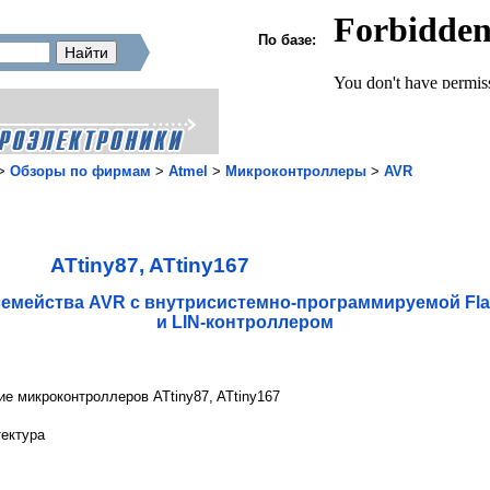
По базе:
>
Обзоры по фирмам
>
Atmel
>
Микроконтроллеры
>
AVR
ATtiny87, ATtiny167
семейства AVR с внутрисистемно-программируемой Fla
и LIN-контроллером
ие микроконтроллеров ATtiny87, ATtiny167
тектура