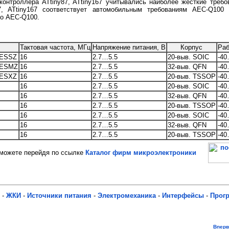
контроллера ATtiny87, ATtiny167 учитывались наиболее жесткие треб
7, ATtiny167 соответствует автомобильным требованиям AEC-Q100 
по AEC-Q100.
Тактовая частота, МГц
Напряжение питания, В
Корпус
Раб
-ESSZ
16
2.7…5.5
20-выв. SOIC
-40
-ESMZ
16
2.7…5.5
32-выв. QFN
-40
-ESXZ
16
2.7…5.5
20-выв. TSSOP
-40
16
2.7…5.5
20-выв. SOIC
-40
16
2.7…5.5
32-выв. QFN
-40
16
2.7…5.5
20-выв. TSSOP
-40
16
2.7…5.5
20-выв. SOIC
-40
16
2.7…5.5
32-выв. QFN
-40
16
2.7…5.5
20-выв. TSSOP
-40
ожете перейдя по ссылке
Каталог фирм микроэлектроники
-
ЖКИ
-
Источники питания
-
Электромеханика
-
Интерфейсы
-
Прог
Впер