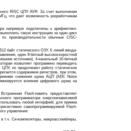
вного RISC ЦПУ AVR. За счет выполнения
/МГц, что дает возможность разработчикам
тра напрямую подключены к арифметико-
 выполнить такую инструкцию за один цикл
 по производительности обычные CISC-
512 байт статического ОЗУ, 6 линий ввода-
равнения, один 8-битный высокоскоростной
нешние источники), 4-канальный 10-битный
оторая позволяет программно переводить
я ЦПУ, но продолжают работу статическое
регается содержимое регистров, при этом,
В режиме снижения шума АЦП (ADC Noise
имизируется влияние цифрового шума на
Встроенная Flash-память предоставляет
чного программатора энергонезависимой
спользовать любой интерфейс для приема
трисистемно самопрограммируемой Flash-
ого управления.
 в т.ч. Си-компиляторы, макроассемблеры,