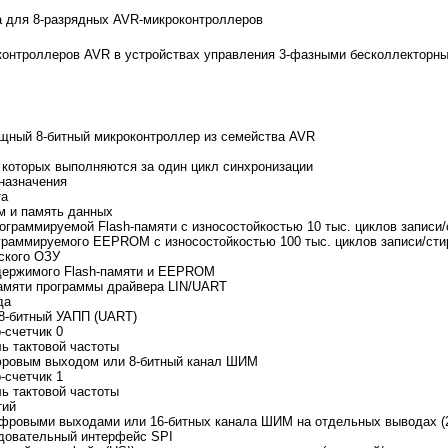
 для 8-разрядных AVR-микроконтроллеров
онтроллеров AVR в устройствах управления 3-фазными бесколлекторны
щный 8-битный микроконтроллер из семейства AVR
 которых выполняются за один цикл синхронизации
 назначения
та
м и память данных
рограммируемой Flash-памяти с износостойкостью 10 тыс. циклов записи
граммируемого EEPROM с износостойкостью 100 тыс. циклов записи/сти
еского ОЗУ
держимого Flash-памяти и EEPROM
амяти программы драйвера LIN/UART
да
 8-битный УАПП (UART)
-счетчик 0
ь тактовой частоты
ифровым выходом или 8-битный канал ШИМ
-счетчик 1
ь тактовой частоты
тий
ифровыми выходами или 16-битных канала ШИМ на отдельных выводах (2
довательный интерфейс SPI