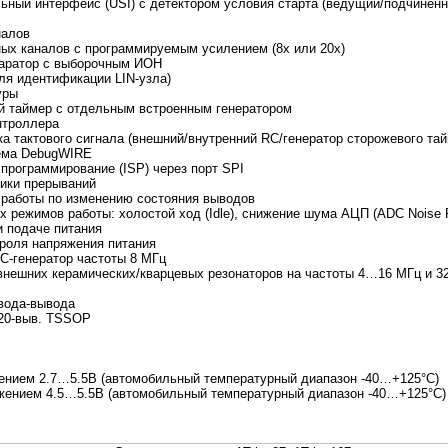
ный интерфейс (USI) с детектором условия старта (ведущий/подчиненный
налов
ых каналов с программируемым усилением (8x или 20x)
паратор с выборочным ИОН
ля идентификации LIN-узла)
уры
 таймер с отдельным встроенным генератором
нтроллера
а тактового сигнала (внешний/внутренний RC/генератор сторожевого тай
тема DebugWIRE
программирование (ISP) через порт SPI
ники прерываний
 работы по изменению состояния выводов
 режимов работы: холостой ход (Idle), снижение шума АЦП (ADC Noise R
и подаче питания
роля напряжения питания
C-генератор частоты 8 МГц
нешних керамических/кварцевых резонаторов на частоты 4…16 МГц и 32
вода-вывода
 20-выв. TSSOP
ением 2.7…5.5В (автомобильный температурный диапазон -40…+125°C)
жением 4.5…5.5В (автомобильный температурный диапазон -40…+125°C)