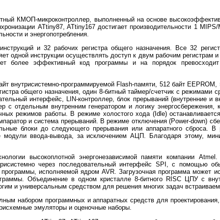
-битный КМОП-микроконтроллер, выполненный на основе высокоэффекти
хронизации ATtiny87, ATtiny167 достигает производительности 1 MIPS
ьности и энергопотребления.
нструкций и 32 рабочих регистра общего назначения. Все 32 регис
ляет одной инструкции осуществлять доступ к двум рабочим регистрам и
еет более эффективный код программы и на порядок превосходит
кбайт внутрисистемно-программируемой Flash-памяти, 512 байт EEPROM, 
гистра общего назначения, один 8-битный таймер/счетчик с режимами с
тельный интерфейс, LIN-контроллер, блок прерываний (внутренние и в
р с отдельным внутренним генератором и логику энергосбережения, к
чных режимов работы. В режиме холостого хода (Idle) останавливаетс
мпаратор и система прерываний. В режиме отключения (Power-down) сбе
льные блоки до следующего прерывания или аппаратного сброса. 
се модули ввода-вывода, за исключением АЦП. Благодаря этому, мин
нологии высокоплотной энергонезависимой памяти компании Atmel. 
трисистемно через последовательный интерфейс SPI, с помощью обы
й программы, исполняемой ядром AVR. Загрузочная программа может и
ограммы. Объединение в одном кристалле 8-битного RISC ЦПУ с вну
рогим и универсальным средством для решения многих задач встраиваем
олным набором программных и аппаратных средств для проектирования,
рисхемные эмуляторы и оценочные наборы.