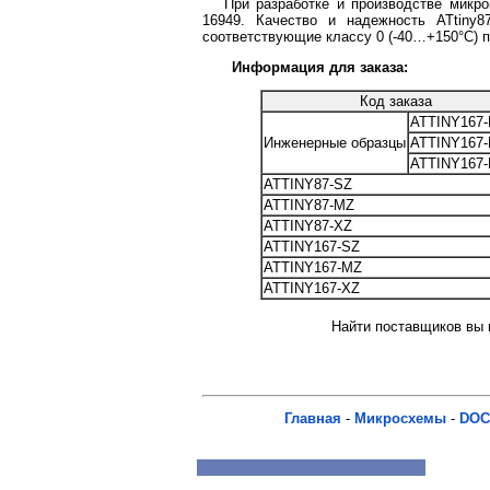
При разработке и производстве микро
16949. Качество и надежность ATtiny8
соответствующие классу 0 (-40…+150°С) 
Информация для заказа:
Код заказа
ATTINY167
Инженерные образцы
ATTINY167
ATTINY167
ATTINY87-SZ
ATTINY87-MZ
ATTINY87-XZ
ATTINY167-SZ
ATTINY167-MZ
ATTINY167-XZ
Найти поставщиков вы м
Главная
-
Микросхемы
-
DOC