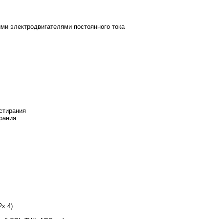
ми электродвигателями постоянного тока
/стирания
рания
x 4)