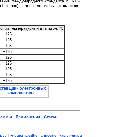
ования международного стандарта ISO-TS-
(1 класс). Также доступны исполнения,
очий температурный диапазон, °С
…+125
…+125
…+125
…+125
…+125
…+125
…+125
…+125
…+125
раммы
-
Применения
-
Статьи
|
|
|
вые?
Реклама на сайте
О проекте
Карта портала