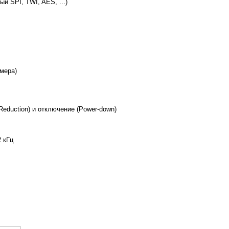
 SPI, TWI, AES, ...)
мера)
eduction) и отключение (Power-down)
 кГц