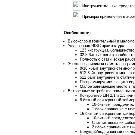
Инструментальные средства
Примеры применения микрок
Особенности:
Высокопроизводительный и маломо
Улучшенная RISC-архитектура
123 инструкции, большинство
32 8-битных регистра общего
Полностью статическая рабо
Энергонезависимая память програм
8/16 кбайт внутрисистемно-п
512 байт внутрисистемно-про
512 байт внутреннего статич
Программируемая защита со
Малое занимаемое место в п
Встроенные устройства ввода-выво
Контроллер LIN 2.1 и 1.3 или
8-битный асинхронный таймер
10-битный предделител
1 блок сравнения с ц
16-битный синхронный таймер
10-битный предделител
Счетчик внешних собы
2 блока сравнения с ц
Ведущий/подчиненный после