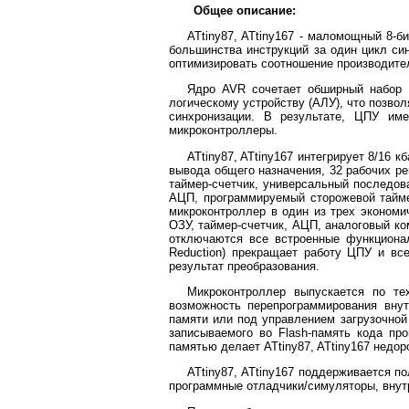
Общее описание:
ATtiny87, ATtiny167 - маломощный 8
большинства инструкций за один цикл син
оптимизировать соотношение производител
Ядро AVR сочетает обширный набор и
логическому устройству (АЛУ), что позво
синхронизации. В результате, ЦПУ им
микроконтроллеры.
ATtiny87, ATtiny167 интегрирует 8/16 
вывода общего назначения, 32 рабочих ре
таймер-счетчик, универсальный последова
АЦП, программируемый сторожевой тайме
микроконтроллер в один из трех экономи
ОЗУ, таймер-счетчик, АЦП, аналоговый ко
отключаются все встроенные функциона
Reduction) прекращает работу ЦПУ и в
результат преобразования.
Микроконтроллер выпускается по тех
возможность перепрограммирования вну
памяти или под управлением загрузочно
записываемого во Flash-память кода пр
памятью делает ATtiny87, ATtiny167 недо
ATtiny87, ATtiny167 поддерживается п
программные отладчики/симуляторы, внут