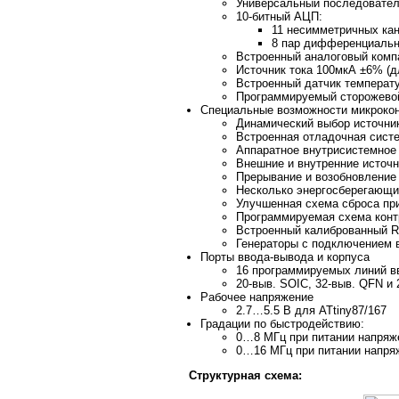
Универсальный последователь
10-битный АЦП:
11 несимметричных ка
8 пар дифференциальн
Встроенный аналоговый ком
Источник тока 100мкА ±6% (д
Встроенный датчик температ
Программируемый сторожевой
Специальные возможности микроко
Динамический выбор источник
Встроенная отладочная сис
Аппаратное внутрисистемное 
Внешние и внутренние источ
Прерывание и возобновление
Несколько энергосберегающих
Улучшенная схема сброса пр
Программируемая схема конт
Встроенный калиброванный R
Генераторы с подключением в
Порты ввода-вывода и корпуса
16 программируемых линий в
20-выв. SOIC, 32-выв. QFN и
Рабочее напряжение
2.7…5.5 В для ATtiny87/167
Градации по быстродействию:
0…8 МГц при питании напряж
0…16 МГц при питании напря
Структурная схема: