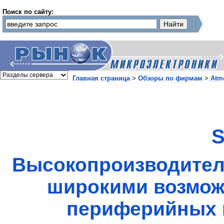
Поиск по сайту:
Главная страница
>
Обзоры по фирмам
>
Atm
Высокопроизводител
широкими возмож
периферийных и