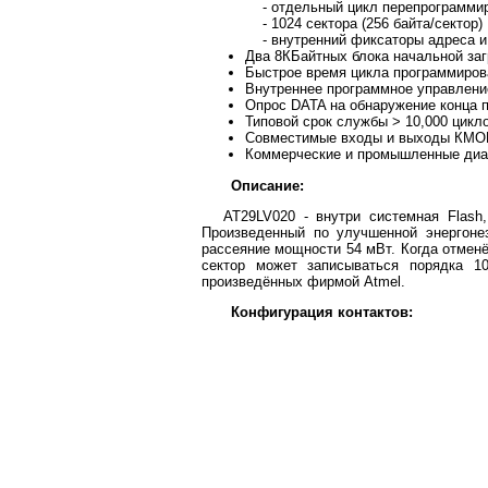
- отдельный цикл перепрограммиро
- 1024 сектора (256 байта/сектор)
- внутренний фиксаторы адреса и 
Два 8КБайтных блока начальной заг
Быстрое время цикла программирова
Внутреннее программное управлени
Опрос DATA на обнаружение конца 
Типовой срок службы > 10,000 цикл
Совместимые входы и выходы КМО
Коммерческие и промышленные диа
Описание:
AT29LV020 - внутри системная Flash
Произведенный по улучшенной энергон
рассеяние мощности 54 мВт. Когда отмен
сектор может записываться порядка 1
произведённых фирмой Atmel.
Конфигурация контактов: