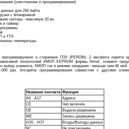
вания (уничтожение и программирование)
данных для 256 байта
рузки с блокировкой
ния сектора - максимум 20 мс
е и таймер
программы
ов
П и ТТЛ
пазоны температуры
, программируемое и стираемое ПЗУ (PEROM). 2 мегабита памяти ор
езависимой технологией КМОП EEPROM фирмы Atmel, элемент предла
ён выбор элемента, КМОП ток в режиме ожидания - меньше чем 40 мкА. 
0.000 раз. Алгоритм программирования совместим с другими элеме
Название контакта
Функция
A0…A17
Адреса
CE
Чип включён
OE
Выдача разрешена
WE
Запись разрешена
I/O0…I/O7
Входы/Выходы данных
NC
Не присоединён