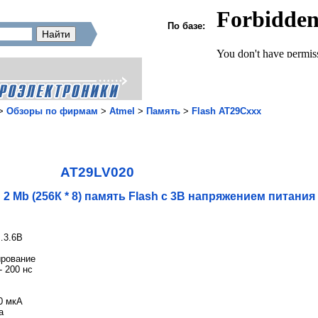
По базе:
>
Обзоры по фирмам
>
Atmel
>
Память
>
Flash AT29Cxxx
AT29LV020
2 Mb (256К * 8) память Flash с 3В напряжением питания
…3.6В
рование
- 200 нс
0 мкА
а