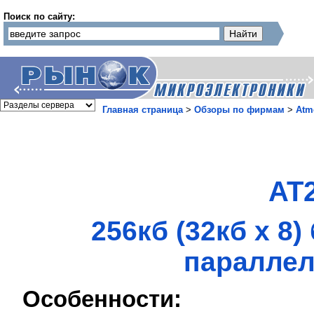
Поиск по сайту:
Главная страница
>
Обзоры по фирмам
>
Atm
AT
256кб (32кб x 
паралле
Особенности: