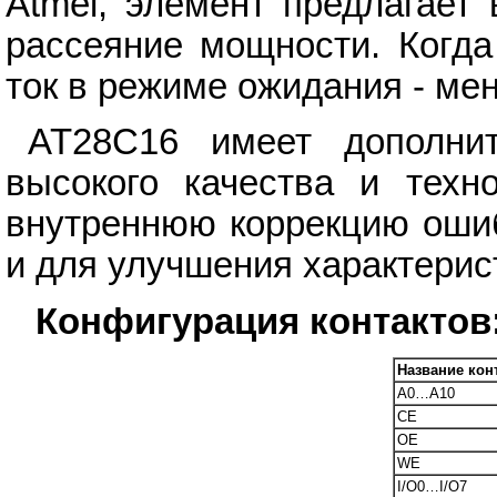
Atmel, элемент предлагает
рассеяние мощности. Когд
ток в режиме ожидания - ме
AT28С16 имеет дополни
высокого качества и техно
внутреннюю коррекцию ошиб
и для улучшения характерис
Конфигурация контактов
Название кон
A0…A10
CE
OE
WE
I/O0…I/O7