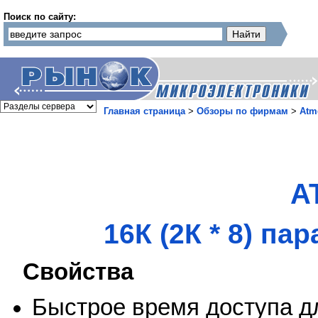
Поиск по сайту:
Главная страница
>
Обзоры по фирмам
>
Atm
A
16К (2К * 8) 
Свойства
Быстрое время доступа дл