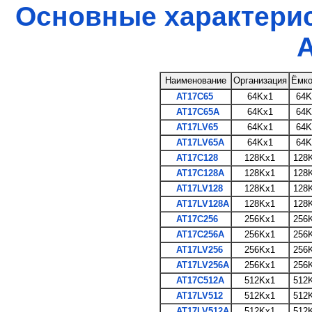
Основные характерис
A
Наименование
Организация
Ёмко
AT17C65
64Kx1
64K
AT17C65A
64Kx1
64K
AT17LV65
64Kx1
64K
AT17LV65A
64Kx1
64K
AT17C128
128Kx1
128K
AT17C128A
128Kx1
128K
AT17LV128
128Kx1
128K
AT17LV128A
128Kx1
128K
AT17C256
256Kx1
256K
AT17C256A
256Kx1
256K
AT17LV256
256Kx1
256K
AT17LV256A
256Kx1
256K
AT17C512A
512Kx1
512K
AT17LV512
512Kx1
512K
AT17LV512A
512Kx1
512K