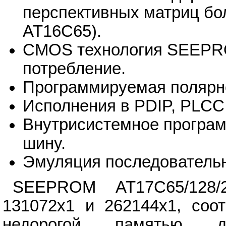
перспективных матриц бо
AT16C65).
CMOS технология SEEPR
потребление.
Программируемая полярн
Исполнения в PDIP, PLCC
Внутрисистемное програ
шину.
Эмуляция последователь
SEEPROM AT17С65/128/2
131072x1 и 262144x1, соот
недорогой памятью д