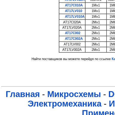
AT17C010A
1Mx1
1Mb
AT17LV010
1Mx1
1Mb
AT17LV010A
1Mx1
1Mb
AT17C020A
2Mx1
2Mb
AT17LV020A
2Mx1
2Mb
AT17C002
2Mx1
2Mb
AT17C002A
2Mx1
2Mb
AT17LV002
2Mx1
2Mb
AT17LV002A
2Mx1
2Mb
Найти поставщиков вы можете перейдя по ссылке
К
Главная
-
Микросхемы
-
D
Электромеханика
-
И
Примен