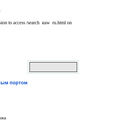
ьным портом
ока