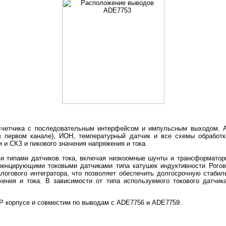
осчетчика с последовательным интерфейсом и импульсным выходом. 
(в первом канале), ИОН, температурный датчик и все схемы обработ
 и СКЗ и пикового значения напряжения и тока.
и типами датчиков тока, включая низкоомные шунты и трансформаторы
ренцирующими токовыми датчиками типа катушек индуктивности Рогов
логового интегратора, что позволяет обеспечить долгосрочную стабил
ния и тока. В зависимости от типа используемого токового датчик
 корпусе и совместим по выводам с ADE7756 и ADE7759.