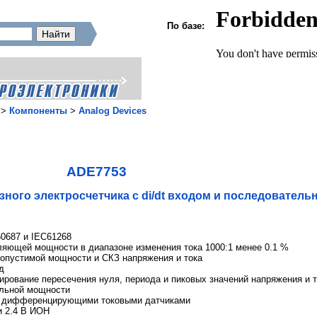
По базе:
>
Компоненты
>
Analog Devices
ADE7753
ного электросчетчика с di/dt входом и последовател
0687 и IEC61268
ляющей мощности в диапазоне изменения тока 1000:1 менее 0.1 %
допустимой мощности и СКЗ напряжения и тока
д
рование пересечения нуля, периода и пиковых значений напряжения и т
ельной мощности
и дифференцирующими токовыми датчиками
и 2.4 В ИОН