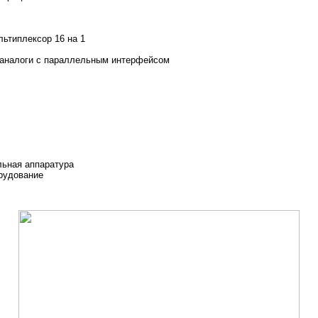
ьтиплексор 16 на 1
аналоги c параллельным интерфейсом
льная аппаратура
рудование