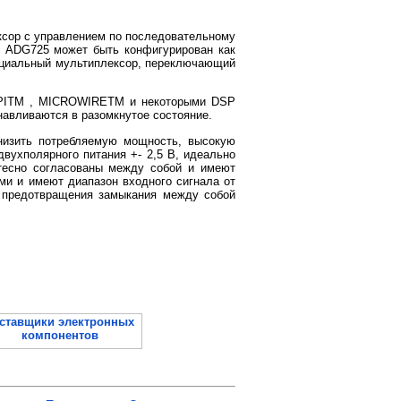
ксор с управлением по последовательному
. ADG725 может быть конфигурирован как
нциальный мультиплексор, переключающий
QSPITM , MICROWIRETM и некоторыми DSP
навливаются в разомкнутое состояние.
снизить потребляемую мощность, высокую
двухполярного питания +- 2,5 В, идеально
тесно согласованы между собой и имеют
ми и имеют диапазон входного сигнала от
 предотвращения замыкания между собой