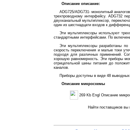
Описание описание:
ADG725/ADG731- монолитный аналоговы
трехпроводному интерфейсу. ADG732 пер
двухканальный мультиплексор, переключ
один из шестнадцати входов к дифференц
Эти мультиплексоры используют тре
стандартными интерфейсами. По включению
Эти мультиплексоры разработаны по 
скорость переключения и малые токи утеч
подходя для различных применений. Со
хорошую равномерность. Эти приборы мог
отрицательной шины питания до положи
каналов.
Приборы доступны в виде 48 выводных
Описание микросхемы
269 Kb Engl Описание микр
Найти поставщиков вы м