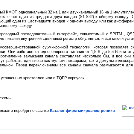
й КМОП одноканальный 32 на 1 или двухканальный 16 на 1 мультипле
еключает один из тридцати двух входов (S1-S32) к общему выводу D
ающий один из шестнадцати входов к одному выходу или как диффере
иальному выходу.
хпроводный последовательный интерфейс, совместимый с SPITM , 
 питания внутренний сдвиговый регистр обнуляется, и все ключи уста
усовершенствованной субмикронной технологии, которая позволяет 
ки. Они работают от однополярного питания от 1,8 В до 5,5 В или от 
противление замыкания канала составляет несколько Ом, и все они 
ут работать одинаково как мультиплексорами, так и демультиплексора
тельной. Перед переключением все каналы сначала размыкаются для
 утонченных кристаллов или в TQFP корпусах.
осхемы
ожете перейдя по ссылке
Каталог фирм микроэлектроники