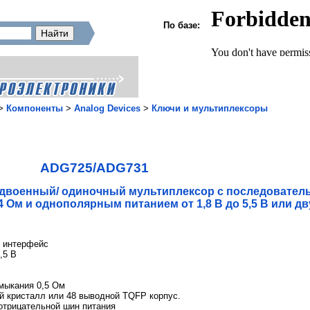
По базе:
>
Компоненты
>
Analog Devices
>
Ключи и мультиплексоры
ADG725/ADG731
сдвоенный/ одиночный мультиплексор с последовате
Ом и однополярным питанием от 1,8 В до 5,5 В или д
й интерфейс
,5 В
мыкания 0,5 Ом
й кристалл или 48 выводной TQFP корпус.
отрицательной шин питания