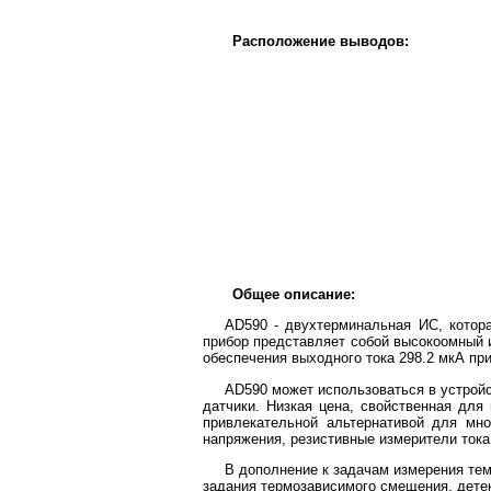
Расположение выводов:
Общее описание:
AD590 - двухтерминальная ИС, котор
прибор представляет собой высокоомный и
обеспечения выходного тока 298.2 мкА при
AD590 может использоваться в устрой
датчики. Низкая цена, свойственная дл
привлекательной альтернативой для мн
напряжения, резистивные измерители тока
В дополнение к задачам измерения тем
задания термозависимого смещения, детек