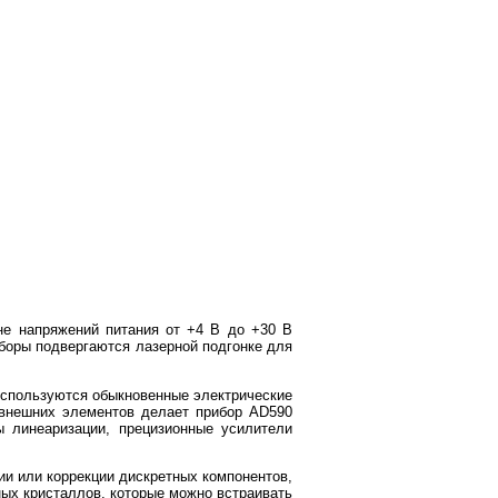
не напряжений питания от +4 В до +30 В
иборы подвергаются лазерной подгонке для
используются обыкновенные электрические
 внешних элементов делает прибор AD590
 линеаризации, прецизионные усилители
ии или коррекции дискретных компонентов,
ных кристаллов, которые можно встраивать