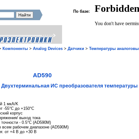
По базе:
>
Компоненты
>
Analog Devices
>
Датчики
>
Температуры аналоговы
AD590
Двухтерминальная ИС преобразователя температуры
й 1 мкА/K
т -55°C до +150°C
ский корпус
пряжения/ выход тока
 точности - 0.5°C (AD590M)
о всем рабочем диапазоне (AD590M)
: от +4 В до +30 В