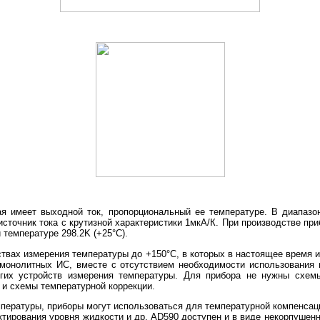
ая имеет выходной ток, пропорциональный ее температуре. В диапазо
сточник тока с крутизной характеристики 1мкА/К. При производстве пр
 температуре 298.2K (+25°C).
ствах измерения температуры до +150°C, в которых в настоящее время 
я монолитных ИС, вместе с отсутствием необходимости использования
огих устройств измерения температуры. Для прибора не нужны схемы
 и схемы температурной коррекции.
пературы, приборы могут использоваться для температурной компенсац
тирования уровня жидкости и др. AD590 доступен и в виде некорпушен