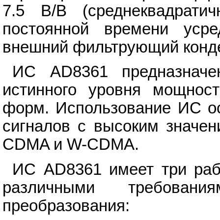
7.5 В/В (среднеквадрати
постоянной времени уср
внешний фильтрующий конде
ИС AD8361 предназначе
истинного уровня мощнос
форм. Использование ИС ос
сигналов с высоким значени
CDMA и W-CDMA.
ИС AD8361 имеет три раб
различными требован
преобразования: