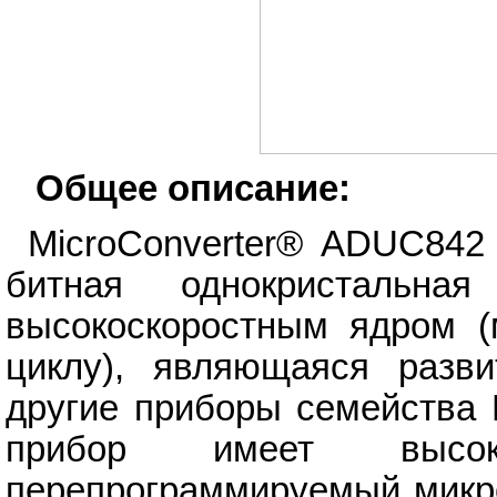
Общее описание:
MicroConverter® ADUC842
битная однокристальн
высокоскоростным ядром (
циклу), являющаяся раз
другие приборы семейства M
прибор имеет выс
перепрограммируемый микро