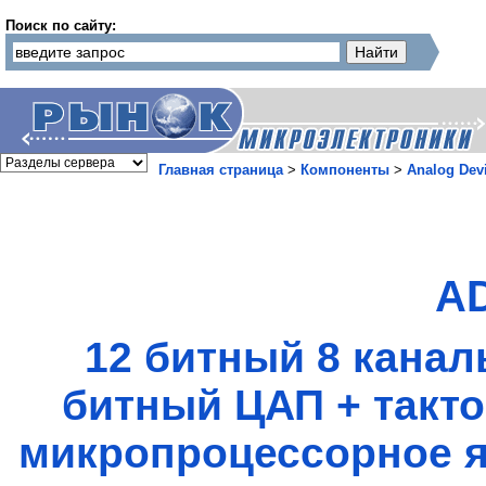
Поиск по сайту:
Главная страница
>
Компоненты
>
Analog Dev
A
12 битный 8 кана
битный ЦАП + такт
микропроцессорное я