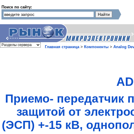
Поиск по сайту:
Главная страница
>
Компоненты
>
Analog Dev
AD
Приемо- передатчик 
защитой от электро
(ЭСП) +-15 кВ, однопо