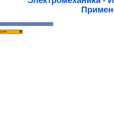
Электромеханика
-
И
Примен