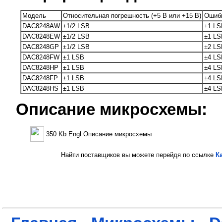
Модель
Относительная погрешность (+5 В или +15 В)
Ошибк
DAC8248AW
±1/2 LSB
±1 LS
DAC8248EW
±1/2 LSB
±1 LS
DAC8248GP
±1/2 LSB
±2 LS
DAC8248FW
±1 LSB
±4 LS
DAC8248HP
±1 LSB
±4 LS
DAC8248FP
±1 LSB
±4 LS
DAC8248HS
±1 LSB
±4 LS
Описание микросхемы:
350 Kb Engl Описание микросхемы
Найти поставщиков вы можете перейдя по ссылке
К