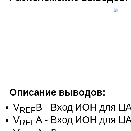
Описание выводов:
V
В - Вход ИОН для Ц
REF
V
А - Вход ИОН для Ц
REF