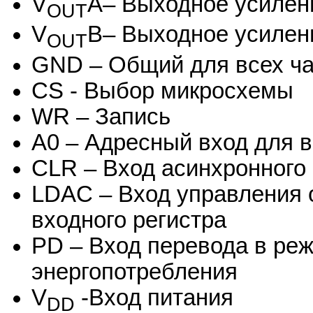
V
А– Выходное усилен
OUT
V
В– Выходное усилен
OUT
GND – Общий для всех ч
CS - Выбор микросхемы
WR – Запись
А0 – Адресный вход для 
CLR – Вход асинхронного 
LDAC – Вход управления 
входного регистра
PD – Вход перевода в ре
энергопотребления
V
-Вход питания
DD