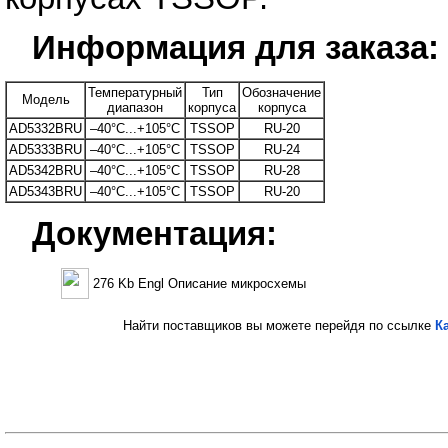
Информация для заказа:
Температурный
Тип
Обозначение
Модель
диапазон
корпуса
корпуса
AD5332BRU
–40°C...+105°C
TSSOP
RU-20
AD5333BRU
–40°C...+105°C
TSSOP
RU-24
AD5342BRU
–40°C...+105°C
TSSOP
RU-28
AD5343BRU
–40°C...+105°C
TSSOP
RU-20
Документация:
276 Kb Engl Описание микросхемы
Найти поставщиков вы можете перейдя по ссылке
К