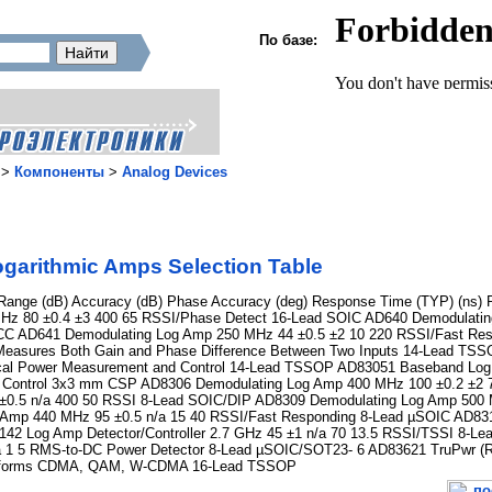
По базе:
>
Компоненты
>
Analog Devices
garithmic Amps Selection Table
Range (dB) Accuracy (dB) Phase Accuracy (deg) Response Time (TYP) (ns) 
z 80 ±0.4 ±3 400 65 RSSI/Phase Detect 16-Lead SOIC AD640 Demodulatin
CC AD641 Demodulating Log Amp 250 MHz 44 ±0.5 ±2 10 220 RSSI/Fast Re
5 Measures Both Gain and Phase Difference Between Two Inputs 14-Lead T
tical Power Measurement and Control 14-Lead TSSOP AD83051 Baseband Log 
d Control 3x3 mm CSP AD8306 Demodulating Log Amp 400 MHz 100 ±0.2 ±2 
0.5 n/a 400 50 RSSI 8-Lead SOIC/DIP AD8309 Demodulating Log Amp 500 
mp 440 MHz 95 ±0.5 n/a 15 40 RSSI/Fast Responding 8-Lead µSOIC AD8313
42 Log Amp Detector/Controller 2.7 GHz 45 ±1 n/a 70 13.5 RSSI/TSSI 8-Le
a 1 5 RMS-to-DC Power Detector 8-Lead µSOIC/SOT23- 6 AD83621 TruPwr (R
veforms CDMA, QAM, W-CDMA 16-Lead TSSOP