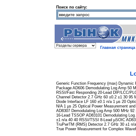
Поиск по сайту:
Главная страница
Lo
Generic Function Frequency (max) Dynamic 
Package AD606 Demodulating Log Amp 50 MH
RSSI/Fast Responding 20-Lead DIP/LCC/PL
Channel Detector 2.7 GHz 60 ±0.2 ±1 30 9
Diode Interface LF 160 ±0.1 n/a 1 µs 20 Op
N/A 1 µs 25 Optical Power Measurement an
AD8307 Demodulating Log Amp 500 MHz 92 ±
16-Lead TSSOP AD83101 Demodulating Log A
±1 n/a 40 40 RSSI/TSSI 8-Lead µSOIC AD831
TruPwrTM (RMS) Detector 2.7 GHz 30 ±1 n/
True Power Measurement for Complex Wa