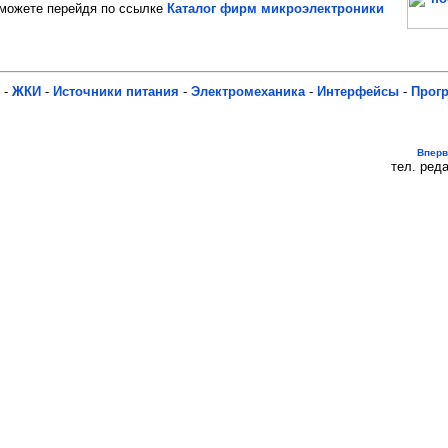
ожете перейдя по ссылке
Каталог фирм микроэлектроники
-
ЖКИ
-
Источники питания
-
Электромеханика
-
Интерфейсы
-
Прог
Впер
тел. реда