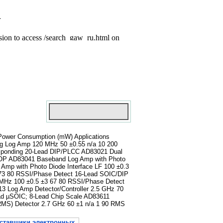
Power Consumption (mW) Applications
g Log Amp 120 MHz 50 ±0.55 n/a 10 200
sponding 20-Lead DIP/PLCC AD83021 Dual
SSOP AD83041 Baseband Log Amp with Photo
Amp with Photo Diode Interface LF 100 ±0.3
73 80 RSSI/Phase Detect 16-Lead SOIC/DIP
MHz 100 ±0.5 ±3 67 80 RSSI/Phase Detect
 Log Amp Detector/Controller 2.5 GHz 70
ad µSOIC; 8-Lead Chip Scale AD83611
MS) Detector 2.7 GHz 60 ±1 n/a 1 90 RMS