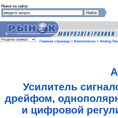
Поиск по сайту:
Главная страница
>
Компоненты
>
Analog Dev
A
Усилитель сигнал
дрейфом, однополяр
и цифровой регул