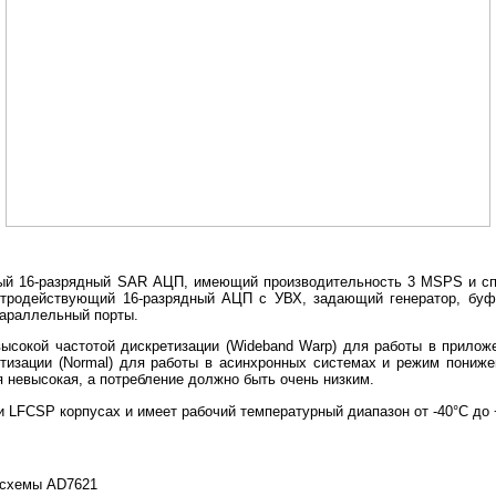
й 16-разрядный SAR АЦП, имеющий производительность 3 MSPS и спо
стродействующий 16-разрядный АЦП с УВХ, задающий генератор, буф
параллельный порты.
ысокой частотой дискретизации (Wideband Warp) для работы в прилож
тизации (Normal) для работы в асинхронных системах и режим понижен
я невысокая, а потребление должно быть очень низким.
 LFCSP корпусах и имеет рабочий температурный диапазон от -40°C до 
осхемы AD7621