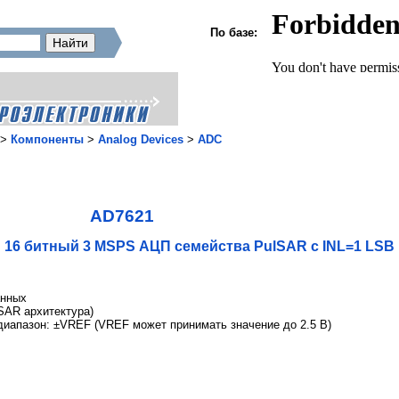
По базе:
>
Компоненты
>
Analog Devices
>
ADC
AD7621
16 битный 3 MSPS АЦП семейства PulSAR с INL=1 LSB
анных
SAR архитектура)
апазон: ±VREF (VREF может принимать значение до 2.5 В)