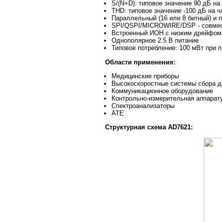
S/(N+D): типовое значение 90 дБ на 
THD: типовое значение -100 дБ на ч
Параллельный (16 или 8 битный) и 
SPI/QSPI/MICROWIRE/DSP - совме
Встроенный ИОН с низким дрейфом 
Однополярное 2.5 В питание
Типовое потребление: 100 мВт при
Области применения:
Медицинские приборы
Высокоскоростные системы сбора 
Коммуникационное оборудование
Контрольно-измерительная аппарат
Спектроанализаторы
ATE
Структурная схема AD7621: