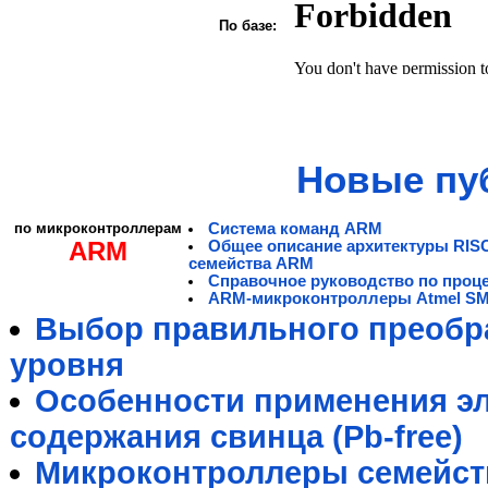
По базе:
Новые пу
по микроконтроллерам
Система команд ARM
ARM
Общее описание архитектуры RIS
семейства ARM
Справочное руководство по проц
ARM-микроконтроллеры Atmel S
Выбор правильного преобра
уровня
Особенности применения э
содержания свинца (Pb-free)
Микроконтроллеры семейст