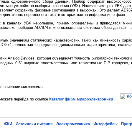
стема одновременного сбора данных. Прибор содержит высокоскорос
 четыре устройства выборки- хранения (УВХ). Наличие четырех УВХ дае
озволяет сохранить фазовые соотношения в выборках. Это делает AD7
 двигателях переменного тока, в которых важна информация о фазе.
к в каналах УВХ небольшое, причем определены и приводятся мини
есколько приборов AD7874 в многоканальных системах сбора данных. Т
мым значениям статических характеристик, таких как линейность хара
D7874 полностью определены динамические характеристики, включ
гии Analog Devices, которая объединяет точность биполярной технол
ыводных 0,6" широких пластмассовых или герметичных DIP корпусах, 
ое описание микросхемы
ожете перейдя по ссылке
Каталог фирм микроэлектроники
-
ЖКИ
-
Источники питания
-
Электромеханика
-
Интерфейсы
-
Прог