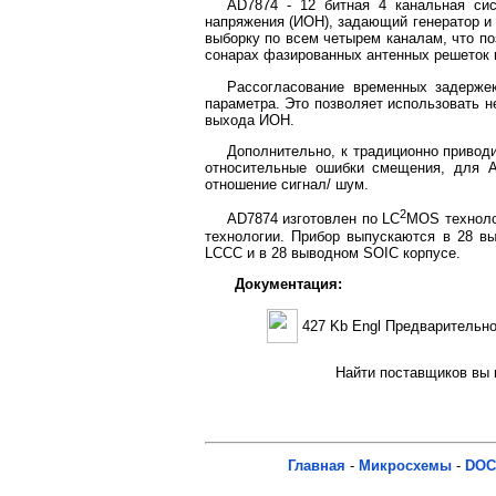
AD7874 - 12 битная 4 канальная си
напряжения (ИОН), задающий генератор и
выборку по всем четырем каналам, что п
сонарах фазированных антенных решеток и
Рассогласование временных задерже
параметра. Это позволяет использовать н
выхода ИОН.
Дополнительно, к традиционно приводи
относительные ошибки смещения, для A
отношение сигнал/ шум.
2
AD7874 изготовлен по LC
MOS техноло
технологии. Прибор выпускаются в 28 в
LCCC и в 28 выводном SOIC корпусе.
Документация:
427 Kb Engl Предварительн
Найти поставщиков вы м
Главная
-
Микросхемы
-
DOC