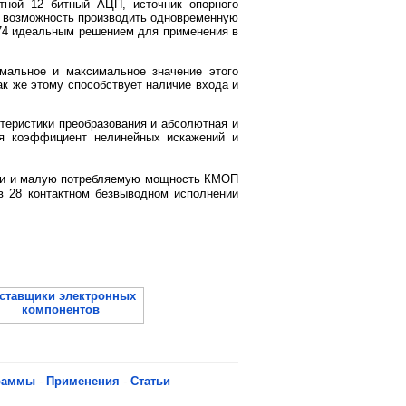
тной 12 битный АЦП, источник опорного
т возможность производить одновременную
874 идеальным решением для применения в
мальное и максимальное значение этого
ак же этому способствует наличие входа и
ктеристики преобразования и абсолютная и
ая коэффициент нелинейных искажений и
огии и малую потребляемую мощность КМОП
в 28 контактном безвыводном исполнении
раммы
-
Применения
-
Статьи