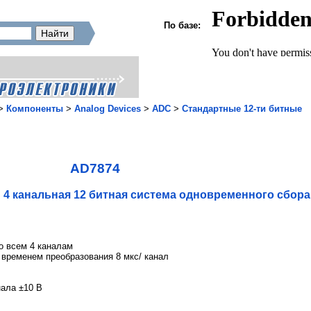
По базе:
>
Компоненты
>
Analog Devices
>
ADC
>
Стандартные 12-ти битные
AD7874
 4 канальная 12 битная система одновременного сбор
о всем 4 каналам
временем преобразования 8 мкс/ канал
нала ±10 В