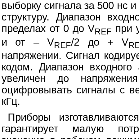
выборку сигнала за 500 нс
структуру. Диапазон входн
пределах от 0 до V
при 
REF
и от – V
/2 до + V
REF
R
напряжении. Сигнал кодиру
кодом. Диапазон входного 
увеличен до напряжени
оцифровывать сигналы с ве
кГц.
Приборы изготавливаютс
гарантирует малую пот