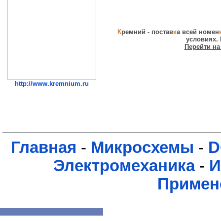
К
ремний - постав
к
а всей номен
условиях.
Перейти на
http://www.kremnium.ru
Главная
-
Микросхемы
-
D
Электромеханика
-
И
Примен