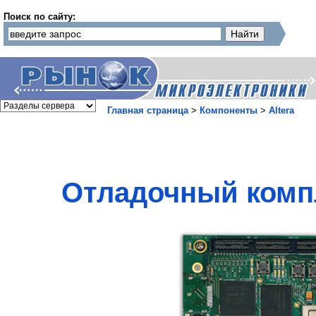
Поиск по сайту:
Главная страница
>
Компоненты
>
Altera
Отладочный компле