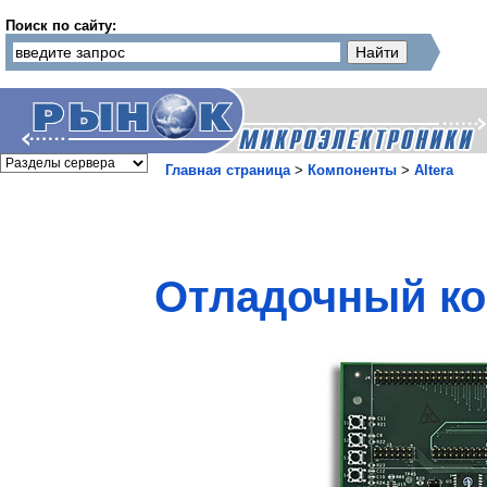
Поиск по сайту:
Главная страница
>
Компоненты
>
Altera
Отладочный ком