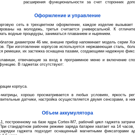
расширения функциональности за счет сторонних доп
Оформление и управление
орговую сеть в трехцветном оформлении, каждое изделие вызывает
рованы на молодежь, третья считается универсальной. К отличит
мать водные процедуры, заниматься плаванием и нырянием.
латом диаметром 46 мм, внешне прибор напоминает модель серии Хон
ов. При изготовлении корпусов используется нержавеющая сталь, бол
ся ремешки, их застежка оснащена пазами, создающими надежную фикса
клавиши, отвечающие за вход в программное меню и включение спо
ункцию. В гаджетах отсутствуют:
брации корпуса.
-матрицы, хорошо просматривается в любых условиях, яркость ре
вительные датчики, настройка осуществляется двумя сенсорами, в ни
Объем аккумулятора
A1, построенному на базе ядра Cortex-M7, рабочий цикл гаджета затрачи
 При стандартном рабочем режиме заряда батареи хватает на 14 часов,
дзарядки гаджета подходит оснащенный магнитными фиксаторами ад