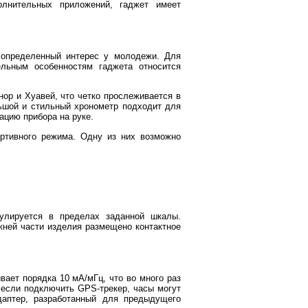
олнительных приложений, гаджет имеет
 определенный интерес у молодежи. Для
ельным особенностям гаджета относится
ор и Хуавей, что четко прослеживается в
ьшой и стильный хронометр подходит для
цию прибора на руке.
ртивного режима. Одну из них возможно
гулируется в пределах заданной шкалы.
жней части изделия размещено контактное
вает порядка 10 мА/мГц, что во много раз
 если подключить GPS-трекер, часы могут
аптер, разработанный для предыдущего