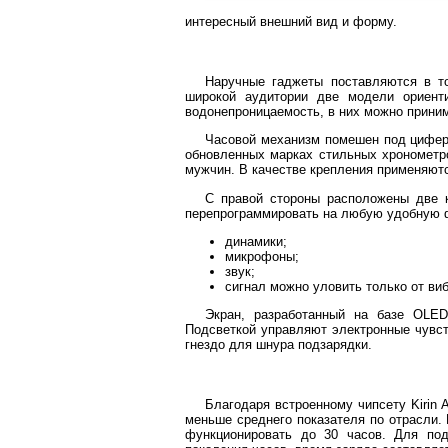
интересный внешний вид и форму.
Наручные гаджеты поставляются в т
широкой аудитории две модели ориенти
водонепроницаемость, в них можно прини
Часовой механизм помешен под циферб
обновленных марках стильных хронометр
мужчин. В качестве крепления применяют
С правой стороны расположены две 
перепрограммировать на любую удобную ф
динамики;
микрофоны;
звук;
сигнал можно уловить только от ви
Экран, разработанный на базе OLED
Подсветкой управляют электронные чувст
гнездо для шнура подзарядки.
Благодаря встроенному чипсету Kirin 
меньше среднего показателя по отрасли.
функционировать до 30 часов. Для по