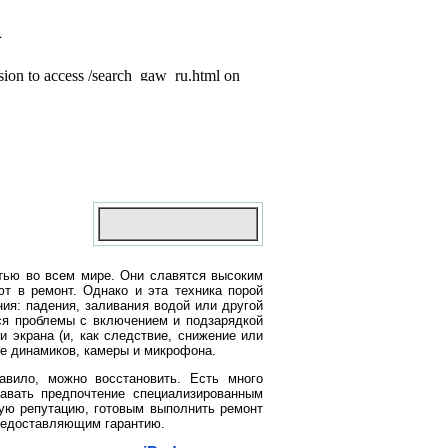
тью во всем мире. Они славятся высоким
ют в ремонт. Однако и эта техника порой
ия: падения, заливания водой или другой
ся проблемы с включением и подзарядкой
 экрана (и, как следствие, снижение или
те динамиков, камеры и микрофона.
авило, можно восстановить. Есть много
авать предпочтение специализированным
ю репутацию, готовым выполнить ремонт
предоставляющим гарантию.