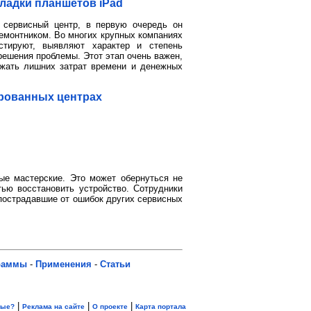
ладки планшетов iPad
 сервисный центр, в первую очередь он
емонтником. Во многих крупных компаниях
стируют, выявляют характер и степень
решения проблемы. Этот этап очень важен,
бежать лишних затрат времени и денежных
ированных центрах
ые мастерские. Это может обернуться не
ью восстановить устройство. Сотрудники
 пострадавшие от ошибок других сервисных
раммы
-
Применения
-
Статьи
|
|
|
вые?
Реклама на сайте
О проекте
Карта портала