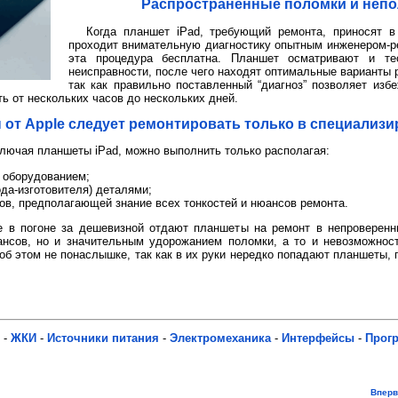
Распространенные поломки и непо
Когда планшет iPad, требующий ремонта, приносят в
проходит внимательную диагностику опытным инженером-р
эта процедура бесплатна. Планшет осматривают и те
неисправности, после чего находят оптимальные варианты 
так как правильно поставленный “диагноз” позволяет из
ть от нескольких часов до нескольких дней.
от Apple следует ремонтировать только в специализ
ключая планшеты iPad, можно выполнить только располагая:
 оборудованием;
ода-изготовителя) деталями;
ов, предполагающей знание всех тонкостей и нюансов ремонта.
e в погоне за дешевизной отдают планшеты на ремонт в непроверенн
ансов, но и значительным удорожанием поломки, а то и невозможност
об этом не понаслышке, так как в их руки нередко попадают планшеты,
-
ЖКИ
-
Источники питания
-
Электромеханика
-
Интерфейсы
-
Прог
Впер