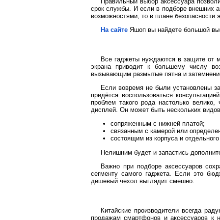
Правильный выбор аксессуара позволи
срок службы. И если в подборе внешних а
возможностями, то в плане безопасности 
На сайте
Яшоп вы найдете большой выб
Все гаджеты нуждаются в защите от м
экрана приводит к большему числу во
вызывающим размытые пятна и затемнение
Если вовремя не были установлены за
придётся воспользоваться консультацие
проблем такого рода настолько велико, 
дисплей. Он может быть нескольких видов
сопряженным с нижней платой;
связанным с камерой или определе
состоящим из корпуса и отдельного
Нелишним будет и запастись дополнит
Важно при подборе аксессуаров сохр
сегменту самого гаджета. Если это бюд
дешевый чехол выглядит смешно.
Китайские производители всегда рад
продажам смартфонов и аксессуаров к н