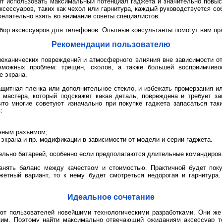
т использовать максимальный потенциал гаджета и значительно повыси
ксессуаров, таких как чехол или гарнитура, каждый руководствуется 
желательно взять во внимание советы специалистов.
ор аксессуаров для телефонов. Опытные консультанты помогут вам пр
Рекомендации пользователю
еханических повреждений и атмосферного влияния вне зависимости о
зможных проблем: трещин, сколов, а также большей восприимчивос
 экрана.
щитная пленка или дополнительное стекло, и избежать промерзания и
й мастера, который подскажет какая деталь, повреждена и требует 
что многие советуют изначально при покупке гаджета запасаться та
:
нным разъемом;
 экрана и пр. модификации в зависимости от модели и серии гаджета.
ельно батареей, особенно если предполагаются длительные командиров
анять баланс между качеством и стоимостью. Практичной будет пок
жетный вариант, то к нему будет смотреться недорогая и гарнитура
Идеальное сочетание
уют пользователей новейшими технологическими разработками. Они же
им. Поэтому найти максимально отвечающий ожиданиям аксессуар то