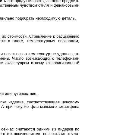
ть его продуктивность, а также продлить
собственным чувством стиля и финансовыми
авильно подобрать необходимую деталь.
т их стоимости. Стремление к расширению
ти к влаге, температурным перепадам,
ли повышенных температур не удалось, то
замены. Число возникающих с телефонами
ким аксессуаром к нему как оригинальный
ки или путешествия.
упка изделия, соответствующая ценовому
. А при покупке флагманского смартфона
 сейчас считаются одними из лидеров по
го же производителя не составит труда.