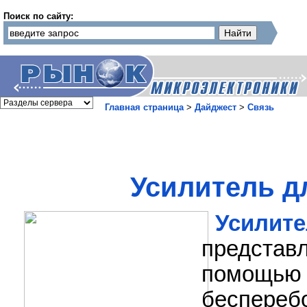
Поиск по сайту:
Главная страница
>
Дайджест
>
Связь
Усилитель д
Усили
представ
помощь
беспере