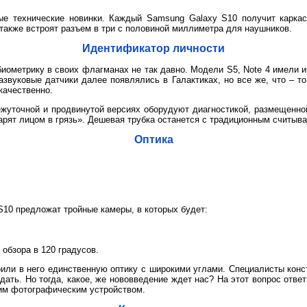
ые технические новинки. Каждый Samsung Galaxy S10 получит карка
 также встроят разъем в три с половиной миллиметра для наушников.
Идентификатор личности
биометрику в своих флагманах не так давно. Модели S5, Note 4 имели 
развуковые датчики далее появлялись в Галактиках, но все же, что – 
качественно.
жуточной и продвинутой версиях оборудуют диагностикой, размещенно
рят лицом в грязь». Дешевая трубка останется с традиционным считыв
Оптика
S10 предложат тройные камеры, в которых будет:
 обзора в 120 градусов.
ли в него единственную оптику с широкими углами. Специалисты конст
дать. Но тогда, какое, же нововведение ждет нас? На этот вопрос ответ
оим фотографическим устройством.