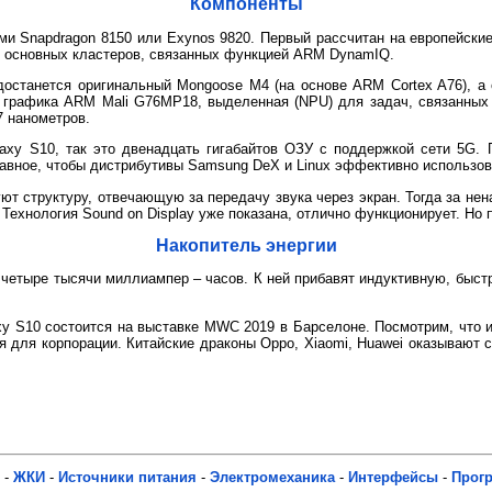
Компоненты
ми Snapdragon 8150 или Exynos 9820. Первый рассчитан на европейские
х основных кластеров, связанных функцией ARM DynamIQ.
останется оригинальный Mongoose M4 (на основе ARM Cortex A76), а
 графика ARM Mali G76MP18, выделенная (NPU) для задач, связанных 
7 нанометров.
axy S10, так это двенадцать гигабайтов ОЗУ с поддержкой сети 5G. 
лавное, чтобы дистрибутивы Samsung DeX и Linux эффективно использов
ют структуру, отвечающую за передачу звука через экран. Тогда за не
Технология Sound on Display уже показана, отлично функционирует. Но 
Накопитель энергии
четыре тысячи миллиампер – часов. К ней прибавят индуктивную, быстру
y S10 состоится на выставке MWC 2019 в Барселоне. Посмотрим, что и
я для корпорации. Китайские драконы Oppo, Xiaomi, Huawei оказывают 
-
ЖКИ
-
Источники питания
-
Электромеханика
-
Интерфейсы
-
Прог