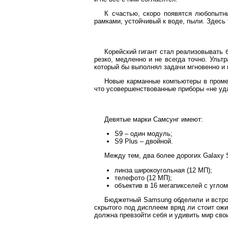
К счастью, скоро появятся любопытн
рамками, устойчивый к воде, пыли. Здесь
Корейский гигант стал реализовывать 
резко, медленно и не всегда точно. Ульт
который бы выполнял задачи мгновенно и 
Новые карманные компьютеры в проме
что усовершенствованные приборы «не уда
Девятые марки Самсунг имеют:
S9 – один модуль;
S9 Plus – двойной.
Между тем, два более дорогих Galaxy 
линза широкоугольная (12 МП);
телефото (12 МП);
объектив в 16 мегапикселей с углом
Бюджетный Samsung обделили и встрои
скрытого под дисплеем вряд ли стоит ожи
должна превзойти себя и удивить мир св