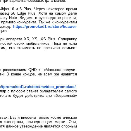
л три варианта новейших флагманов.
йфон 6 и 6 Plus. Через некоторое время
разец S6 Edge Plus. Хотя на самом деле
laxy Note. Видимо в руководстве решили,
прямого конкурента. Так же к конкурентам
омокод:
https://promokod1.ru/store/huawei-
нцию.
три аппарата XR, XS, XS Plus. Сопернику
ностей своих мобильников. Пока не ясна
гим, его стоимость не превысит семьсот
 с разрешением QHD +. «Малыш» получит
й. В конце концов, не всем же нравится
s://promokod1.ru/store/mvideo_promokod/
.
пляр с плюсом станет обладателем самого
что это будет действительно «безрамный»
твах. Были внесены только косметические
я экспертам, приверженцам марки. Они,
Хотя данное утверждение является спорным