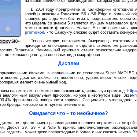
на вызов «яблочного» производителя, который уже запусти
В 2014 году предприятие из Калифорнии изготовило А
корейцы показали Галактики S6 / S6 Edge и больший об
главную роль должен был играть представитель серии Ga
что модель со знаком S является лучшим материалом для 
можно отнести флагманы Huawei. А если применить пр
promokod/
- то Самсунгу сложно будет составить конкуре
Теперь история повторяется. Американцы изготовили 
приходится оппонировать и сделать столько же разновид
версиях Галактики. Наименьший оригинал станет относительно недоро
ь, во сколько оценят два основных вида смартфонов.
Дисплеи
формационными блоками, выполненными по технологии Super AMOLED
 и восемь десятых дюйма, он, несомненно, удовлетворит многих люде
орпорация делает очень умный ход.
 всем параметрам, но можно еще сэкономить, используя промокод:
http
е аналогичным визуальным прибором, но уже в изогнутом виде. Экзем
 93.4% фронтальной поверхности корпуса. Специалисты утверждают, 
ов бренда, которые хотят купить именно его.
Ожидается что – то необычное?
одитель не сделал ничего революционного в своих портативных устройс
ия. Дебют S9, S9 + и Note 9 принес многочисленные разочаровани
ые гаджеты, может даже превосходные и более о них сказать нечего. 