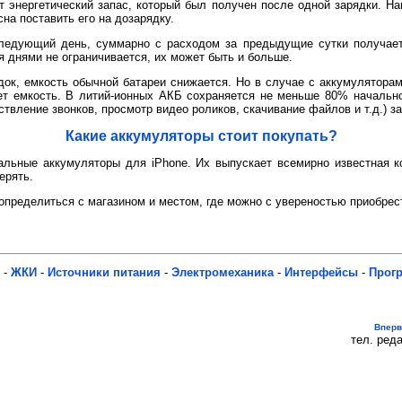
ет энергетический запас, который был получен после одной зарядки. Н
сна поставить его на дозарядку.
ледующий день, суммарно с расходом за предыдущие сутки получает
я днями не ограничивается, их может быть и больше.
док, емкость обычной батареи снижается. Но в случае с аккумулятор
т емкость. В литий-ионных АКБ сохраняется не меньше 80% начальн
твление звонков, просмотр видео роликов, скачивание файлов и т.д.) за
Какие аккумуляторы стоит покупать?
альные аккумуляторы для iPhone. Их выпускает всемирно известная к
ерять.
 определиться с магазином и местом, где можно с увереностью приобре
-
ЖКИ
-
Источники питания
-
Электромеханика
-
Интерфейсы
-
Прог
Впер
тел. реда