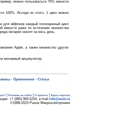
апример, можно пользоваться 75% емкости
ся 100%. Исходя из этого, 1 цикл можно
ами для айфонов каждый полноценный цикл
ой емкости даже по истечению множества
ряда батареи хватит на весь день.
омпания Apple, а также множество других
сти желаемый аккумулятор.
раммы
-
Применения
-
Статьи
|
|
|
вые?
Реклама на сайте
О проекте
Карта портала
кции: +7 (995) 900 6254. e-mail:
info@eust.ru
©1998-2023 Рынок Микроэлектроники