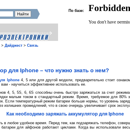
По базе:
>
Дайджест
>
Связь
р для Iphone – что нужно знать о нем?
для Iphone
4, 5 или для другой модели, предварительно стоит ознаком
 вам - научиться эффективнее использовать ее.
ов 4, 5, 5S, 6, 6S способны очень быстро заряжаться за счет режима
ядки малым током в стандартный режим. Время, требуемое для 80% з
ек. Если температурный режим батареи больше нормы, то уровень заряд
ез излишних промедлений, что в свою очередь увеличивает срок эксплу
Как необходимо заряжать аккумулятор для Iphone
ть в любое удобное время. Перед тем, как подзаряжать телефон, совер
 батареи для айфонов работают циклами. Когда вы использовали весь 