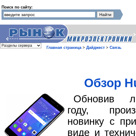
Поиск по сайту:
Главная страница
>
Дайджест
>
Связь
Обзор H
Обновив л
году, прои
новинку с пр
виде и техни