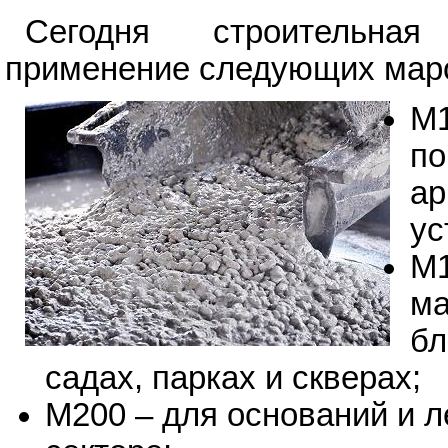
Сегодня строительная
применение следующих маро
М1
по
ар
ус
М1
ма
бл
садах, парках и скверах;
М200 – для оснований и л