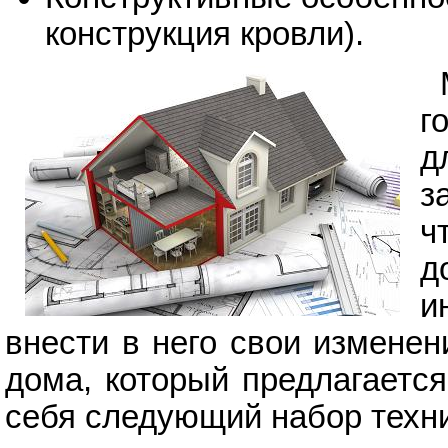
конструкция кровли).
г
д
з
ч
д
и
внести в него свои изменен
дома, который предлагаетс
себя следующий набор техн