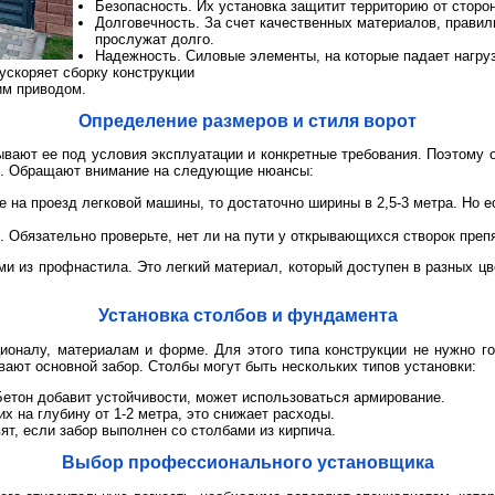
Безопасность. Их установка защитит территорию от сторо
Долговечность. За счет качественных материалов, правил
прослужат долго.
Надежность. Силовые элементы, на которые падает нагруз
ускоряет сборку конструкции
им приводом.
Определение размеров и стиля ворот
вают ее под условия эксплуатации и конкретные требования. Поэтому 
ы. Обращают внимание на следующие нюансы:
 на проезд легковой машины, то достаточно ширины в 2,5-3 метра. Но е
 Обязательно проверьте, нет ли на пути у открывающихся створок препя
ми из профнастила. Это легкий материал, который доступен в разных ц
Установка столбов и фундамента
оналу, материалам и форме. Для этого типа конструкции не нужно г
вают основной забор. Столбы могут быть нескольких типов установки:
етон добавит устойчивости, может использоваться армирование.
х на глубину от 1-2 метра, это снижает расходы.
ят, если забор выполнен со столбами из кирпича.
Выбор профессионального установщика