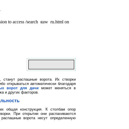
, станут распашные ворота. Их створки
ибо открываться автоматически благодаря
ых ворот для дачи
может меняться в
жа и других факторов.
альность
их общая конструкция. К столбам опор
творки. При открытии они распахиваются
 распашные ворота несут определенную