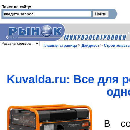
Поиск по сайту:
Главная страница
>
Дайджест
>
Строительств
Kuvalda.ru: Все для 
одн
В со