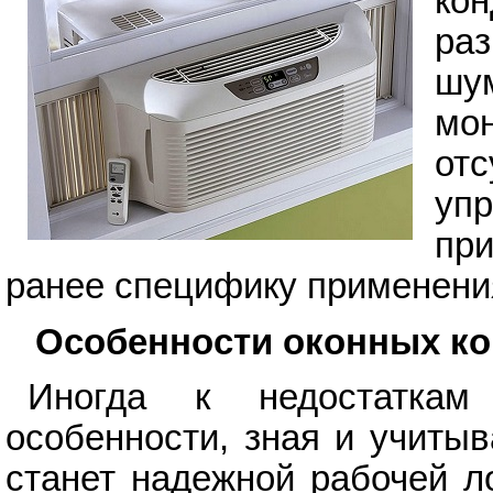
ко
ра
шум
мо
от
уп
пр
ранее специфику применения
Особенности оконных ко
Иногда к недостаткам
особенности, зная и учиты
станет надежной рабочей л