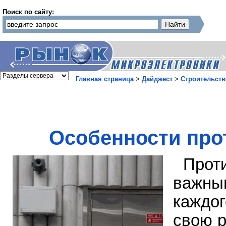
Поиск по сайту:
Главная страница
>
Дайджест
>
Строительств
Особенности про
Прот
важн
каждо
свою р