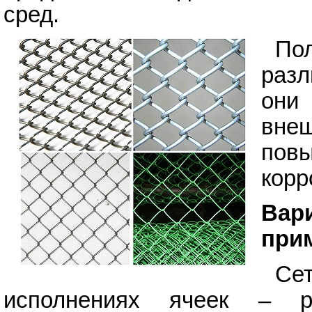
сред.
По
раз
они
внеш
пов
корр
Вар
при
Се
исполнениях ячеек – р