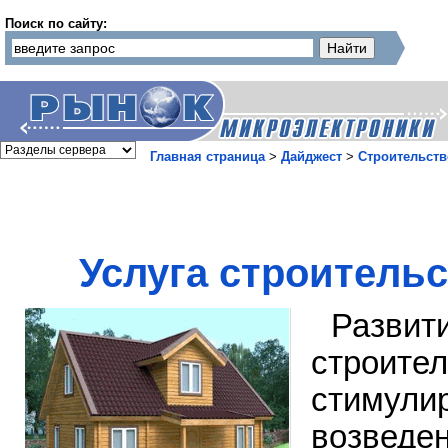
Поиск по сайту:
Главная страница
>
Дайджест
>
Строительств
Услуга строитель
Развит
строите
стимули
возведе