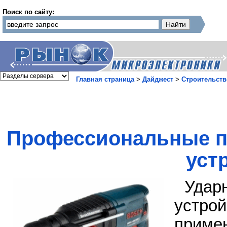
Поиск по сайту:
Главная страница
>
Дайджест
>
Строительств
Профессиональные п
уст
Удар
устр
приме