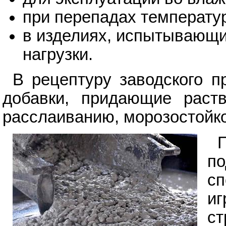
при перепадах температу
в изделиях, испытывающи
нагрузки.
В рецептуру заводского п
добавки, придающие раств
расслаиванию, морозостойко
п
сп
иг
ст