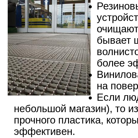
Резинов
устройс
очищают
бывает ш
волнисто
более э
Винилова
на повер
Если люд
небольшой магазин), то и
прочного пластика, котор
эффективен.