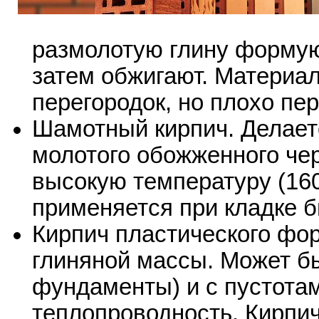
размолотую глину формую
затем обжигают. Материал
перегородок, но плохо пе
Шамотный кирпич. Делаетс
молотого обожженного че
высокую температуру (160
применяется при кладке 
Кирпич пластического фо
глиняной массы. Может бы
фундаменты) и с пустота
теплопроводность. Кирпич