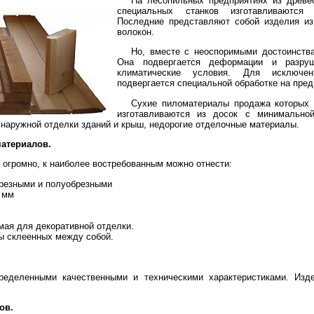
На лесопильных предприятиях из древ
специальных станков изготавливаются
Последние представляют собой изделия из
волокон.
Но, вместе с неоспоримыми достоинства
Она подвергается деформации и разруш
климатические условия. Для исключен
подвергается специальной обработке на пред
Сухие пиломатериалы продажа которых 
изготавливаются из досок с минимально
наружной отделки зданий и крыш, недорогие отделочные материалы.
атериалов.
 огромно, к наиболее востребованным можно отнести:
брезными и полуобрезными
 мм
мая для декоративной отделки.
ы склеенных между собой.
ределенными качественными и техническими характеристиками. Изде
ов.