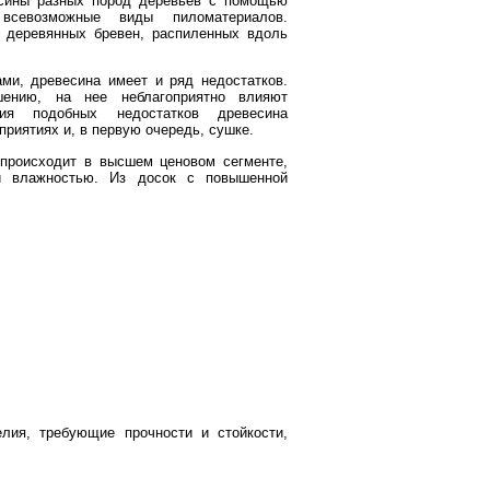
есины разных пород деревьев с помощью
 всевозможные виды пиломатериалов.
 деревянных бревен, распиленных вдоль
ми, древесина имеет и ряд недостатков.
ению, на нее неблагоприятно влияют
ия подобных недостатков древесина
приятиях и, в первую очередь, сушке.
происходит в высшем ценовом сегменте,
й влажностью. Из досок с повышенной
лия, требующие прочности и стойкости,