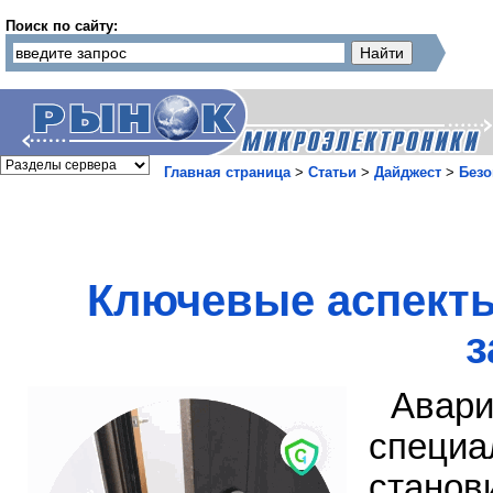
Поиск по сайту:
Главная страница
>
Статьи
>
Дайджест
>
Безо
Ключевые аспекты
з
Авар
специ
станов